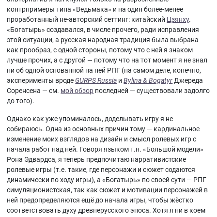
контрпримеры типа «Ведьмака» и на один более-менее
проработанный не-авторский сеттинг: китайский
Цзянху
.
«Богатырь» создавался, в числе прочего, ради исправления
этой ситуации, а русская народная традиция была выбрана
как прообраз, с одной стороны, потому что с ней я знаком
лучше прочих, а с другой — потому что на тот момент я не знал
ни об одной основанной на ней РПГ (на самом деле, конечно,
эксперименты вроде
GURPS Russia
и
Bylina & Bogatyr
Джереда
Соренсена — см.
мой обзор
последней — существовали задолго
до того).
Однако как уже упоминалось, доделывать игру я не
собираюсь. Одна из основных причин тому — кардинальное
изменение моих взглядов на дизайн и смысл ролевых игр с
начала работ над ней. Говоря языком т.н. «Большой модели»
Рона Эдвардса, я теперь предпочитаю нарративистские
ролевые игры (т.е. такие, где персонажи и сюжет содаются
динамически по ходу игры), а «Богатырь» по своей сути — РПГ
симуляционистская, так как сюжет и мотивации персонажей в
ней предопределяются ещё до начала игры, чтобы жёстко
соответствовать духу древнерусского эпоса. Хотя я ни в коем