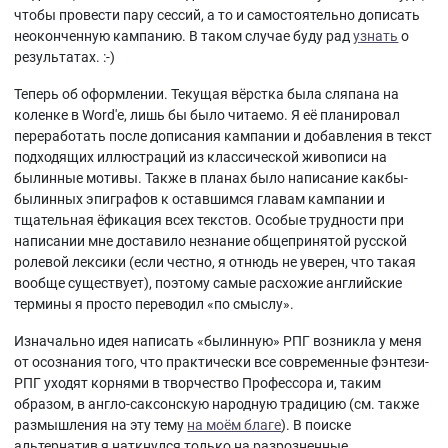
чтобы провести пару сессий, а то и самостоятельно дописать
неоконченную кампанию. В таком случае буду рад
узнать
о
результатах. :-)
Теперь об оформлении. Текущая вёрстка была сляпана на
коленке в Word'е, лишь бы было читаемо. Я её планировал
переработать после дописания кампании и добавления в текст
подходящих иллюстраций из классической живописи на
былинные мотивы. Также в планах было написание какбы-
былинных эпиграфов к оставшимся главам кампании и
тщательная ёфикация всех текстов. Особые трудности при
написании мне доставило незнание общепринятой русской
ролевой лексики (если честно, я отнюдь не уверен, что такая
вообще существует), поэтому самые расхожие английские
термины я просто переводил «по смыслу».
Изначально идея написать «былинную» РПГ возникла у меня
от осознания того, что практически все современные фэнтези-
РПГ уходят корнями в творчество Профессора и, таким
образом, в англо-саксонскую народную традицию (см. также
размышления на эту тему
на моём благе
). В поиске
альтернатив я наткнулся только на разрозненные