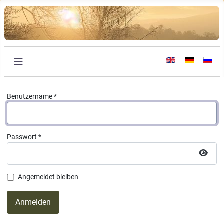
Sprache auswählen
Benutzername
*
Passwort
*
Passw
Angemeldet bleiben
Anmelden