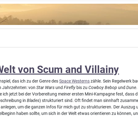
Welt von Scum and Villainy
enspiel, das ich zu der Genre des
Space Westerns
zähle. Sein Regelwerk b
ten Jahrzehnten: von
Star Wars
und
Firefly
bis zu
Cowboy Bebop
und
Dune
llte ich jetzt bei der Vorbereitung meiner ersten Mini-Kampagne fest, dass 
beschreibung in
Blades
) strukturiert sind. Oft findet man sinnhaft zusamm
i anlegen, um die ganzen Infos für mich gut zu strukturieren. Der Auszug u
elbeginn haben sollte, um sich in der Welt etwas orientieren zu können, un