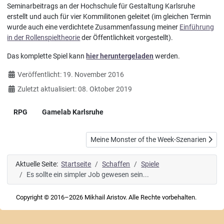
Seminarbeitrags an der Hochschule für Gestaltung Karlsruhe
erstellt und auch für vier Kommilitonen geleitet (im gleichen Termin
wurde auch eine verdichtete Zusammenfassung meiner
Einführung
in der Rollenspieltheorie
der Öffentlichkeit vorgestellt).
Das komplette Spiel kann
hier heruntergeladen
werden.
Details
Veröffentlicht: 19. November 2016
Zuletzt aktualisiert: 08. Oktober 2019
RPG
Gamelab Karlsruhe
Nächster Beitrag: Meine Monster of the We
Meine Monster of the Week-Szenarien
Aktuelle Seite:
Startseite
Schaffen
Spiele
Es sollte ein simpler Job gewesen sein...
Copyright © 2016–2026 Mikhail Aristov. Alle Rechte vorbehalten.